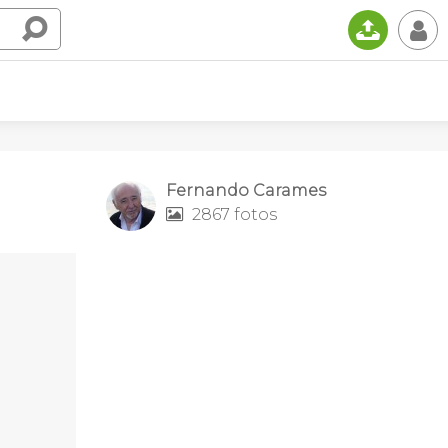
📤
👤
Fernando Carames
2867 fotos
