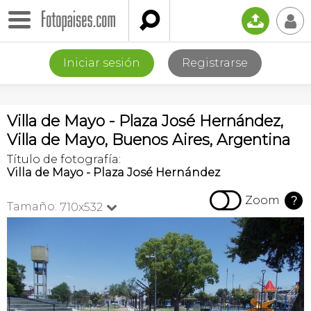

📤
👤
Iniciar sesión
Registrarse
Villa de Mayo - Plaza José Hernández,
Villa de Mayo, Buenos Aires, Argentina
Título de fotografía:
Villa de Mayo - Plaza José Hernández

Zoom
?
Tamaño:
710x532
