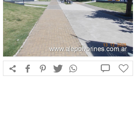



f
1
T