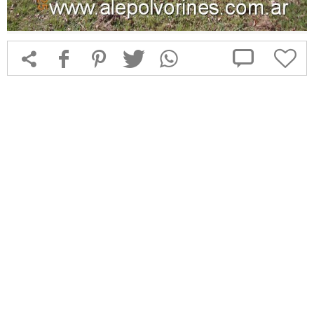



f
1
T