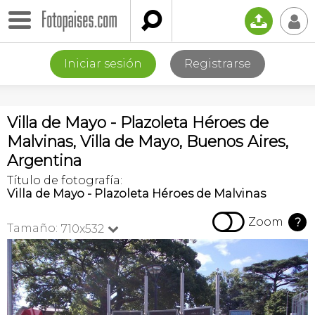

📤
👤
Iniciar sesión
Registrarse
Villa de Mayo - Plazoleta Héroes de
Malvinas, Villa de Mayo, Buenos Aires,
Argentina
Título de fotografía:
Villa de Mayo - Plazoleta Héroes de Malvinas

Zoom
?
Tamaño:
710x532
