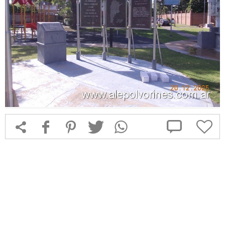



f
1
T