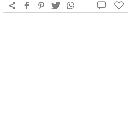



f
1
T