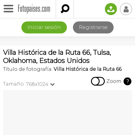

📤
👤
Iniciar sesión
Registrarse
Villa Histórica de la Ruta 66, Tulsa,
Oklahoma, Estados Unidos
Título de fotografía:
Villa Histórica de la Ruta 66

Zoom
?
Tamaño:
768x1024
