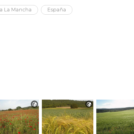
la La Mancha
España

