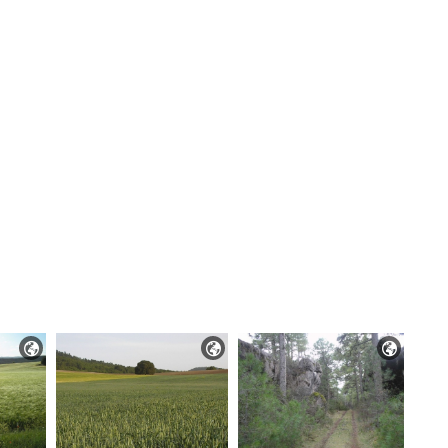


