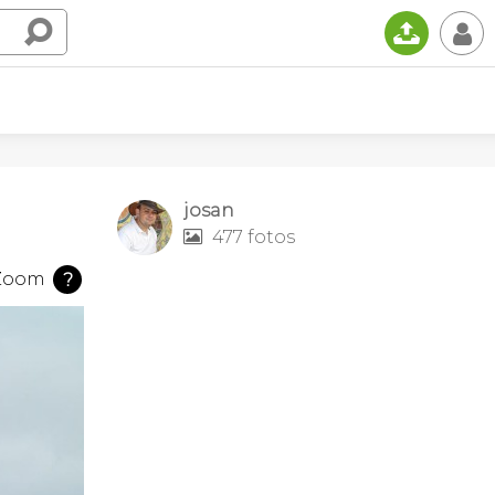
📤
👤
josan
477 fotos

Zoom
?