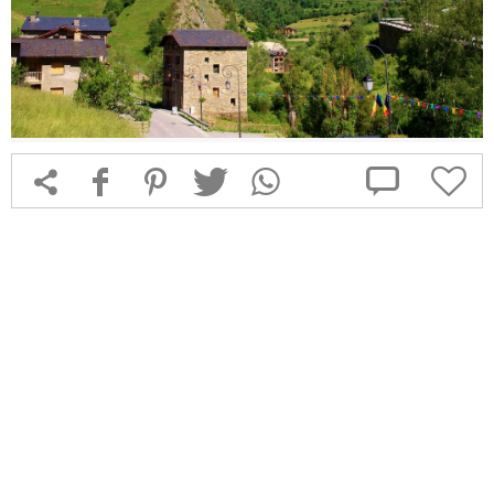



f
1
T