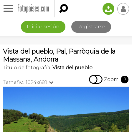

📤
👤
Iniciar sesión
Registrarse
Vista del pueblo, Pal, Parròquia de la
Massana, Andorra
Título de fotografía:
Vista del pueblo

Zoom
?
Tamaño:
1024x668
