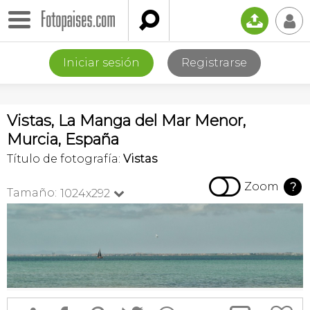

📤
👤
Iniciar sesión
Registrarse
Vistas, La Manga del Mar Menor,
Murcia, España
Título de fotografía:
Vistas

Zoom
?
Tamaño:
1024x292
