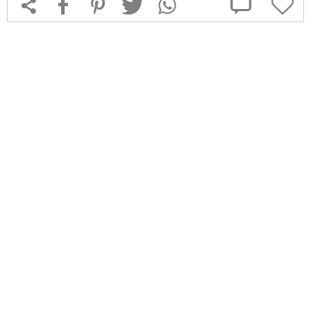



f
1
T