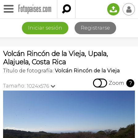

📤
👤
Iniciar sesión
Registrarse
Volcán Rincón de la Vieja, Upala,
Alajuela, Costa Rica
Título de fotografía:
Volcán Rincón de la Vieja

Zoom
?
Tamaño:
1024x576
