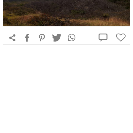



f
1
T