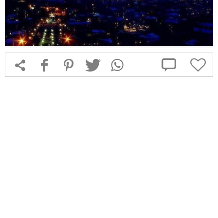



f
1
T