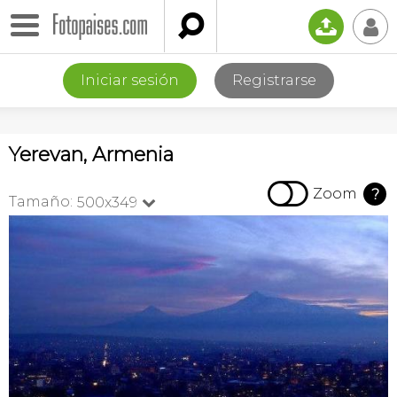

📤
👤
Iniciar sesión
Registrarse
Yerevan, Armenia

Zoom
?
Tamaño:
500x349
