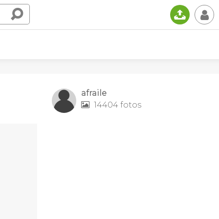
📤
👤
afraile
14404 fotos
