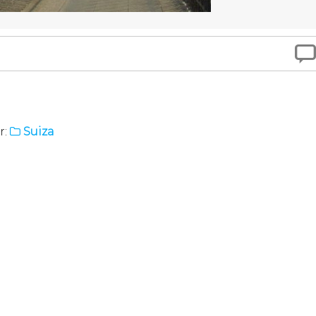

r:
Suiza
