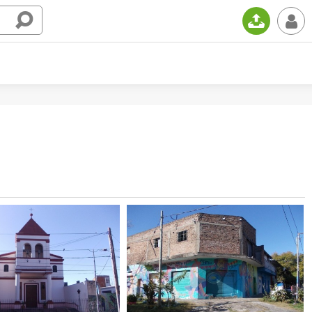
📤
👤
a