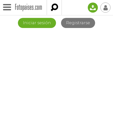

📤
👤
Iniciar sesión
Registrarse