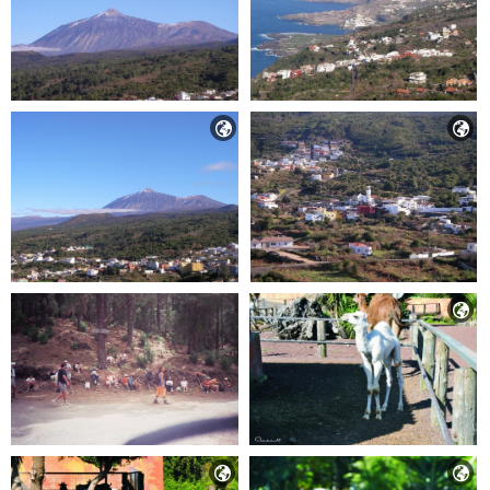




