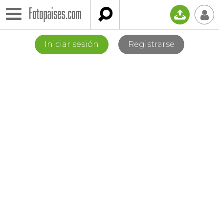

📤
👤
Iniciar sesión
Registrarse