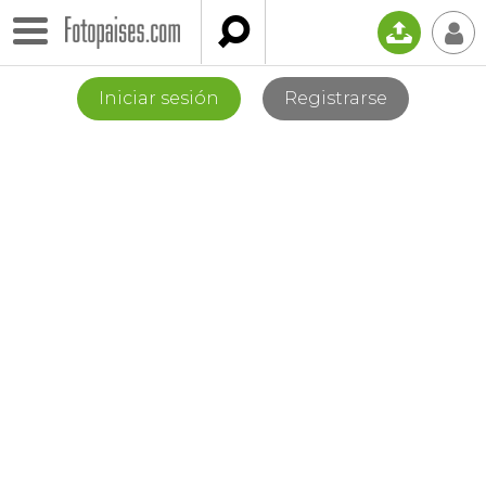

📤
👤
Iniciar sesión
Registrarse