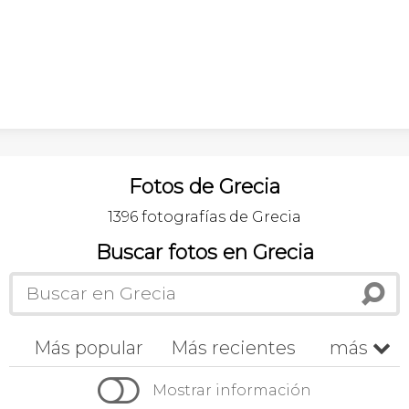
Fotos de Grecia
1396 fotografías de Grecia
Buscar fotos en Grecia
Más popular
Más recientes
más


Cronológico
A-z
Z-a
Mostrar información