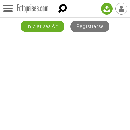

📤
👤
Iniciar sesión
Registrarse