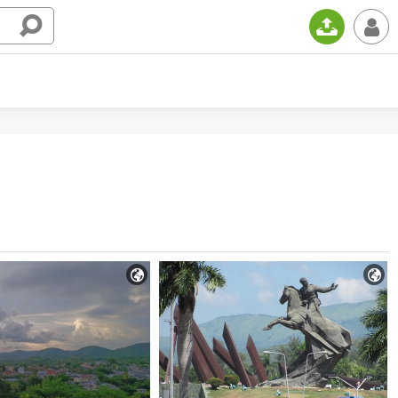
📤
👤

