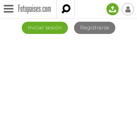

📤
👤
Iniciar sesión
Registrarse