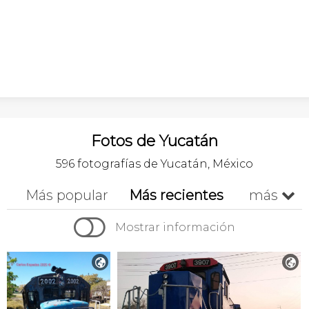
Fotos de Yucatán
596 fotografías de Yucatán, México
Más popular
Más recientes
más


Cronológico
A-z
Z-a
Mostrar información

