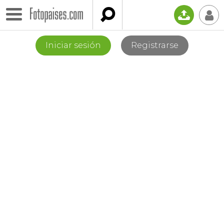

📤
👤
Iniciar sesión
Registrarse