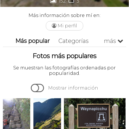


152
3
Más información sobre mí en:
Mi perfil

Más popular
Categorías
más

Más recientes
Cronológico
Fotos más populares
A-z
Z-a
Se muestran las fotografías ordenadas por
popularidad.

Mostrar información