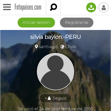

📤
👤
Iniciar sesión
Registrarse
silvia baylon.-PERU
santiago
Chile


+
Seguir
👤
Se unió el 24 de Septiembre de 2005