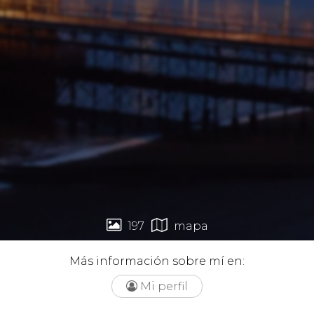


197
mapa
Más información sobre mí en:
Mi perfil
