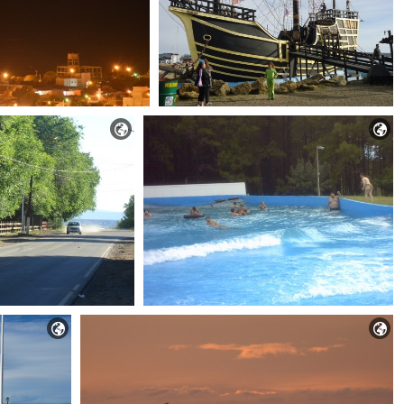



