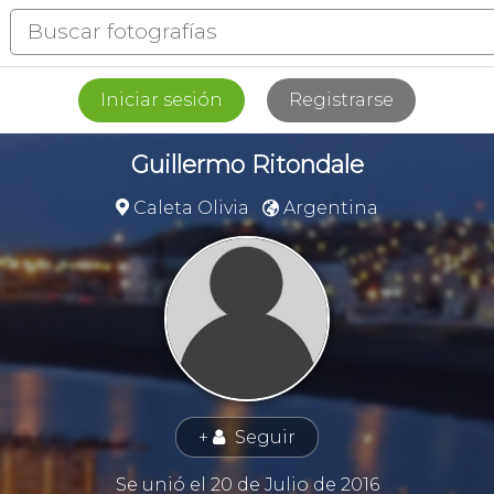
Iniciar sesión
Registrarse
Guillermo Ritondale
Caleta Olivia
Argentina


+
Seguir
👤
Se unió el 20 de Julio de 2016