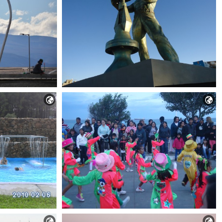



