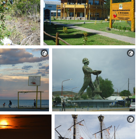


