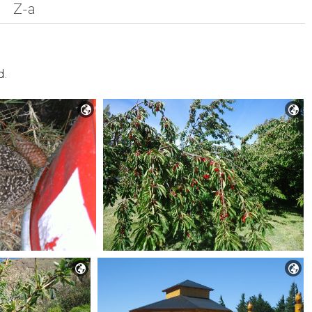
Z-a
d.



