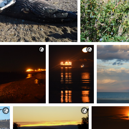



