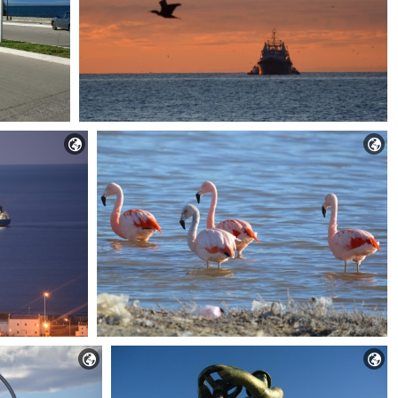



