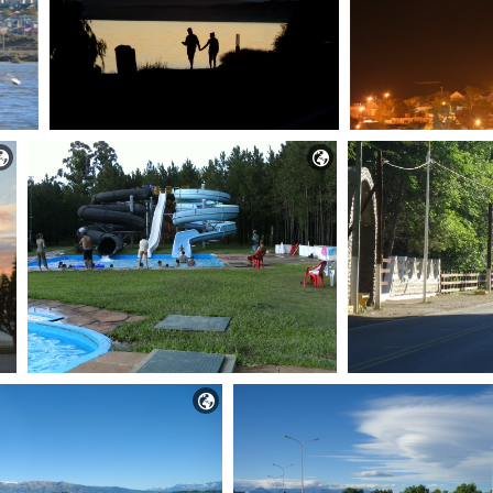


