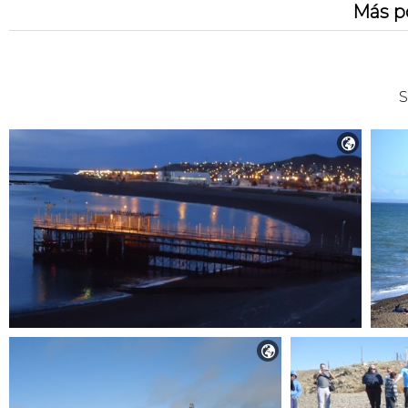
Más p
S

