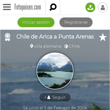

📤
👤
Iniciar sesión
Registrarse
🏉
★
Chile de Arica a Punta Arenas
villa alemana
Chile


+
Seguir
👤
Se unió el 5 de Febrero de 2006