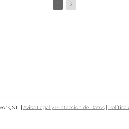
1
2
rk, S.L. |
Aviso Legal y Proteccion de Datos
|
Política