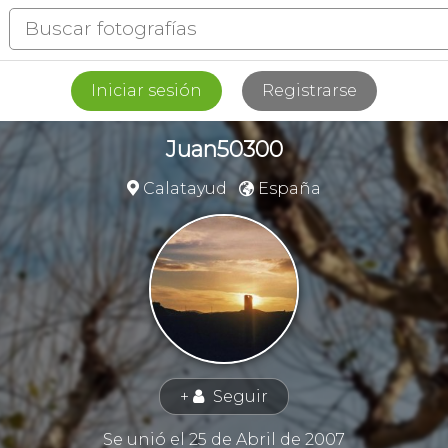
Iniciar sesión
Registrarse
Juan50300
Calatayud
España


+
Seguir
👤
Se unió el 25 de Abril de 2007