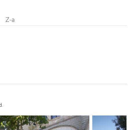
Z-a
d.