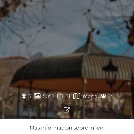
🏉




3
5053
51
mapa
2

Más información sobre mí en: