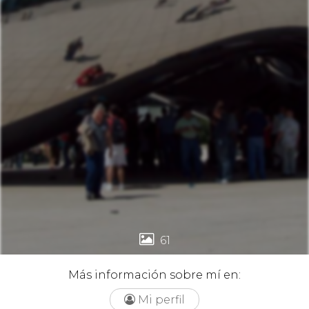

61
Más información sobre mí en:
Mi perfil
