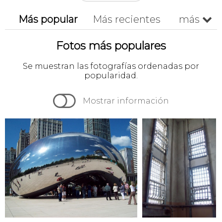
Más popular
Más recientes
más

Cronológico
A-z
Z-a
Fotos más populares
Se muestran las fotografías ordenadas por
popularidad.

Mostrar información