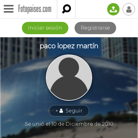

📤
👤
Iniciar sesión
Registrarse
paco lopez martín
+
Seguir
👤
Se unió el 10 de Diciembre de 2010