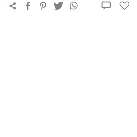



f
1
T