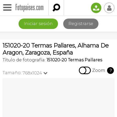

📤
👤
Iniciar sesión
Registrarse
151020-20 Termas Pallares, Alhama De
Aragon, Zaragoza, España
Título de fotografía:
151020-20 Termas Pallares

Zoom
?
Tamaño:
768x1024
