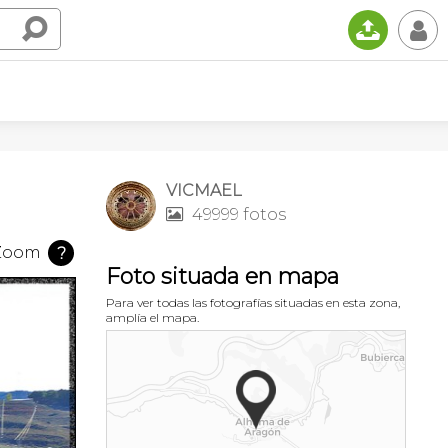
📤
👤
VICMAEL
49999 fotos

Zoom
?
Foto situada en mapa
Para ver todas las fotografías situadas en esta zona,
amplía el mapa.