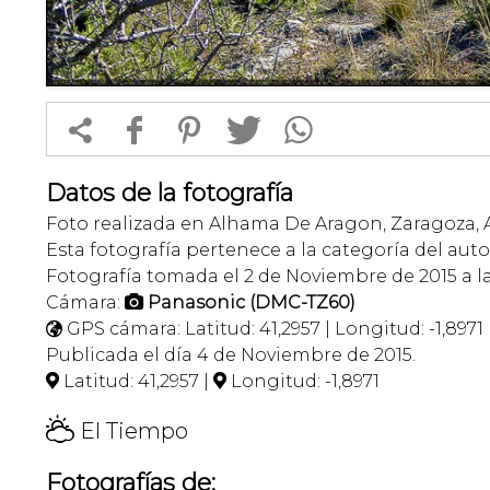


f
1
T
Datos de la fotografía
Foto realizada en Alhama De Aragon, Zaragoza, 
Esta fotografía pertenece a la categoría del auto
Fotografía tomada el 2 de Noviembre de 2015 a la
Cámara:
Panasonic (DMC-TZ60)

GPS cámara: Latitud: 41,2957 | Longitud: -1,8971

Publicada el día 4 de Noviembre de 2015.
Latitud: 41,2957 |
Longitud: -1,8971


H
El Tiempo
Fotografías de: