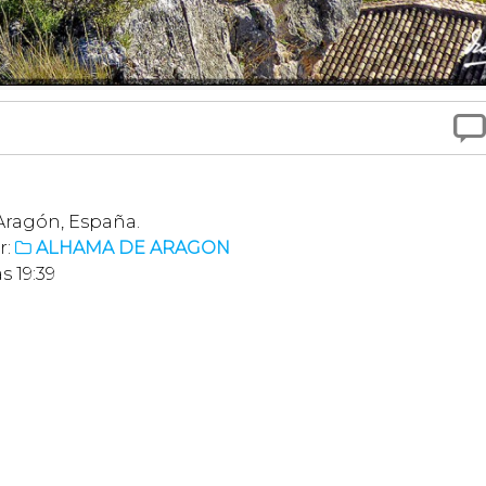

Aragón, España.
r:
ALHAMA DE ARAGON

s 19:39