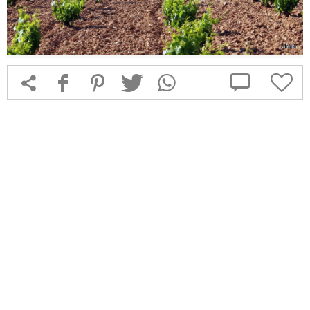



f
1
T