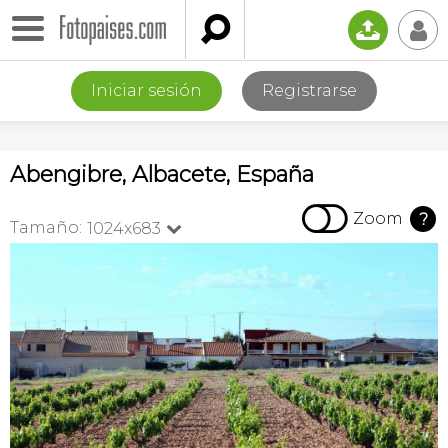

📤
👤
Iniciar sesión
Registrarse
Abengibre, Albacete, España

Zoom
?
Tamaño:
1024x683
