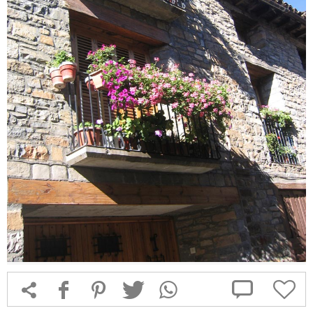



f
1
T