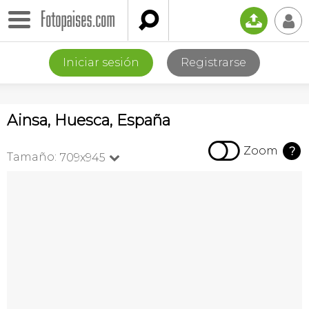

📤
👤
Iniciar sesión
Registrarse
Ainsa, Huesca, España

Zoom
?
Tamaño:
709x945
