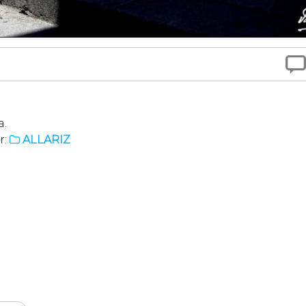

a.
r:
ALLARIZ
