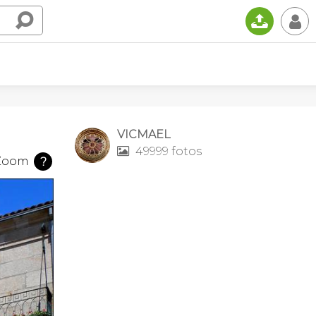
📤
👤
VICMAEL
49999 fotos

Zoom
?