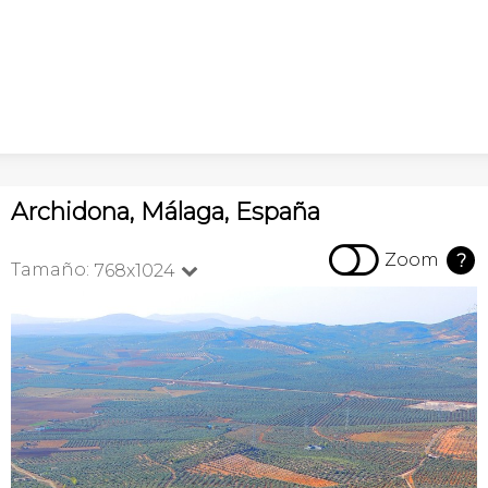
Archidona, Málaga, España

Zoom
?
Tamaño:
768x1024
