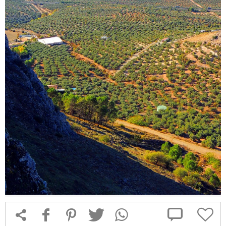



f
1
T