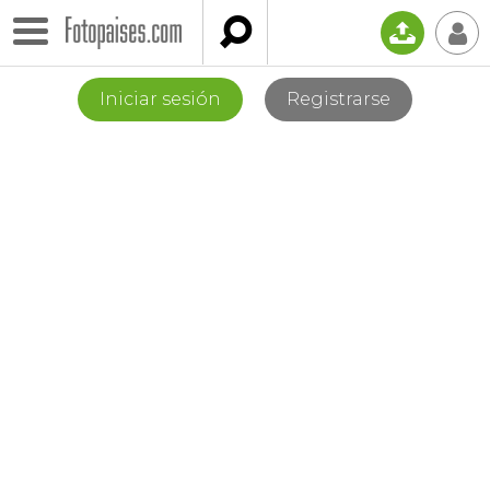

📤
👤
Iniciar sesión
Registrarse