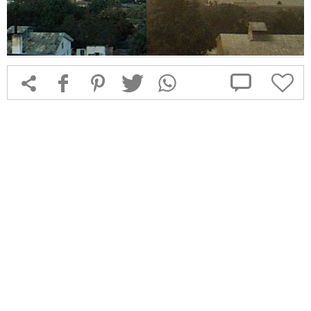



f
1
T