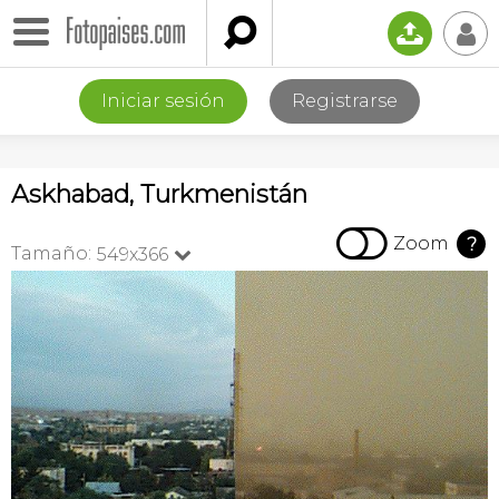

📤
👤
Iniciar sesión
Registrarse
Askhabad, Turkmenistán

Zoom
?
Tamaño:
549x366
