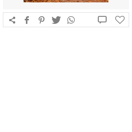



f
1
T