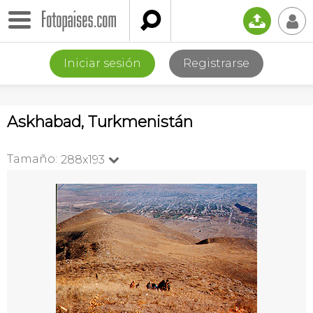

📤
👤
Iniciar sesión
Registrarse
Askhabad, Turkmenistán
Tamaño:
288x193
