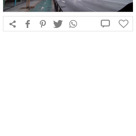



f
1
T