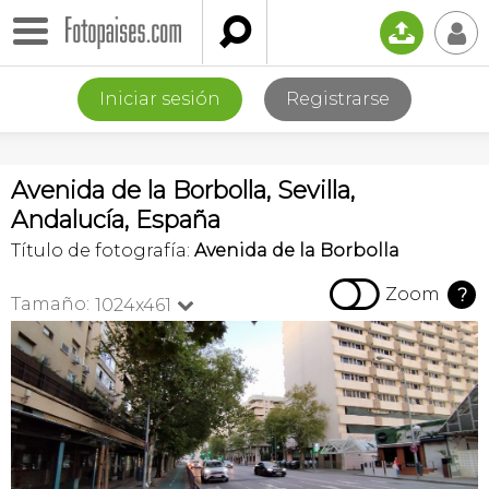

📤
👤
Iniciar sesión
Registrarse
Avenida de la Borbolla, Sevilla,
Andalucía, España
Título de fotografía:
Avenida de la Borbolla

Zoom
?
Tamaño:
1024x461
