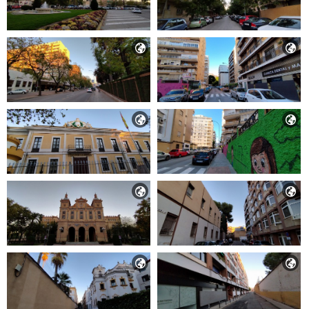







