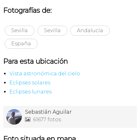
Fotografías de:
Sevilla
Sevilla
Andalucía
España
Para esta ubicación
Vista astronómica del cielo
Eclipses solares
Eclipses lunares
Sebastián Aguilar
61677 fotos

Foto situada en mapa