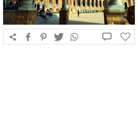



f
1
T