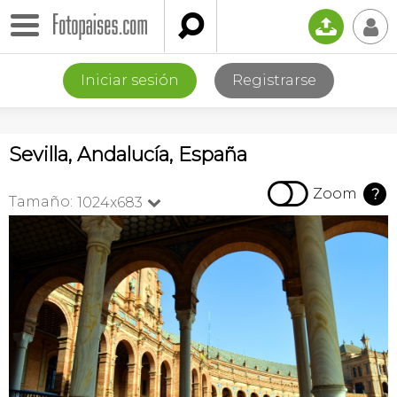

📤
👤
Iniciar sesión
Registrarse
Sevilla, Andalucía, España

Zoom
?
Tamaño:
1024x683
