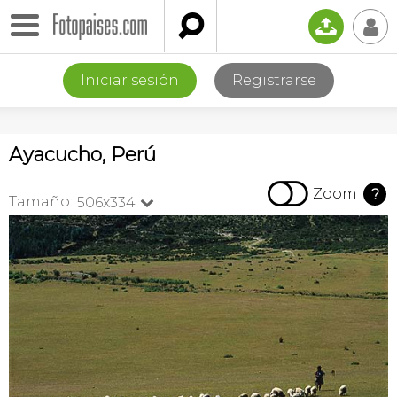

📤
👤
Iniciar sesión
Registrarse
Ayacucho, Perú

Zoom
?
Tamaño:
506x334
