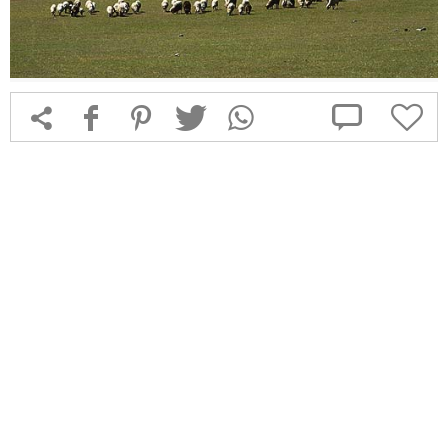



f
1
T