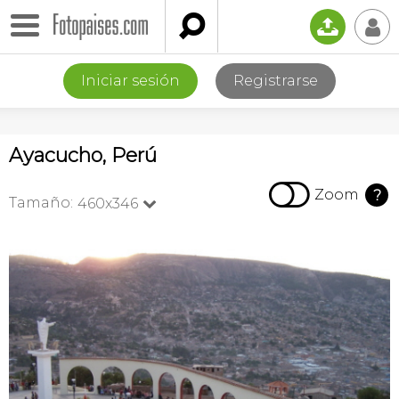

📤
👤
Iniciar sesión
Registrarse
Ayacucho, Perú

Zoom
?
Tamaño:
460x346
