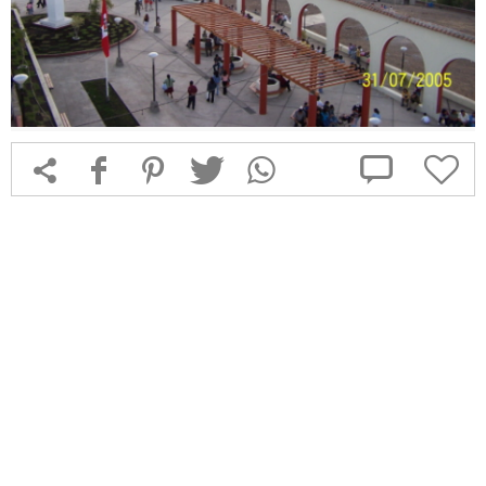



f
1
T