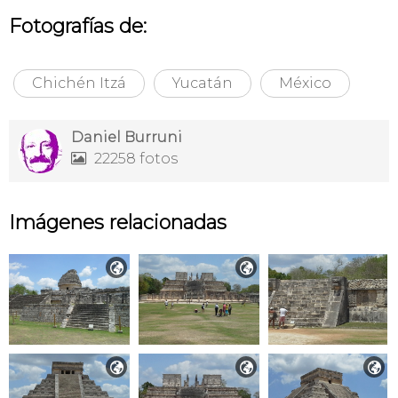
Fotografías de:
Chichén Itzá
Yucatán
México
Daniel Burruni
22258 fotos

Imágenes relacionadas




