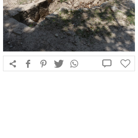



f
1
T