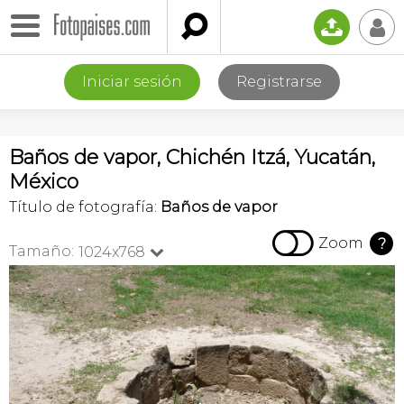

📤
👤
Iniciar sesión
Registrarse
Baños de vapor, Chichén Itzá, Yucatán,
México
Título de fotografía:
Baños de vapor

Zoom
?
Tamaño:
1024x768
