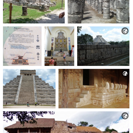


