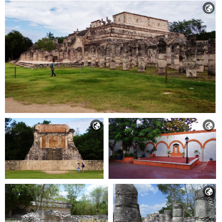



