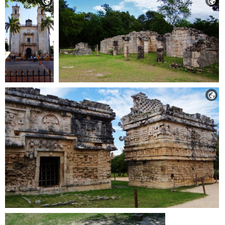


