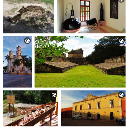



