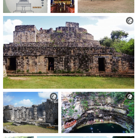


