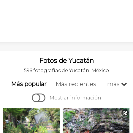
Fotos de Yucatán
596 fotografías de Yucatán, México
Más popular
Más recientes
más


Cronológico
A-z
Z-a
Mostrar información
