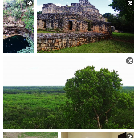



