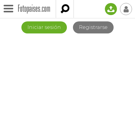

📤
👤
Iniciar sesión
Registrarse