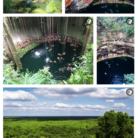


