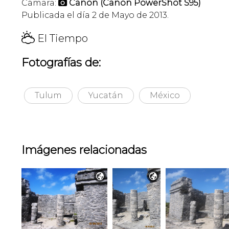
Cámara:
Canon (Canon PowerShot S95)

Publicada el día 2 de Mayo de 2013.
H
El Tiempo
Fotografías de:
Tulum
Yucatán
México
Imágenes relacionadas

