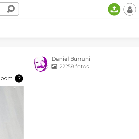
📤
👤
Daniel Burruni
22258 fotos

Zoom
?