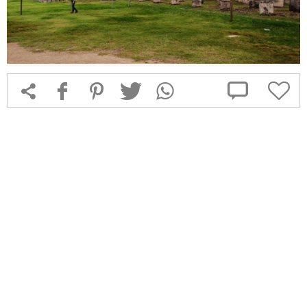



f
1
T