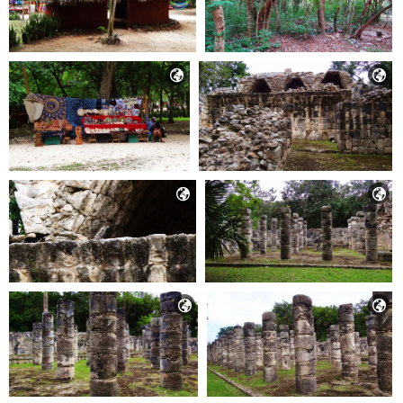





