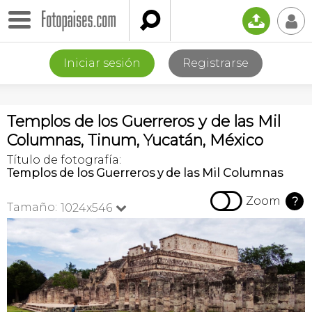

📤
👤
Iniciar sesión
Registrarse
Templos de los Guerreros y de las Mil
Columnas, Tinum, Yucatán, México
Título de fotografía:
Templos de los Guerreros y de las Mil Columnas

Zoom
?
Tamaño:
1024x546
