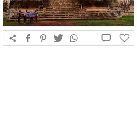



f
1
T