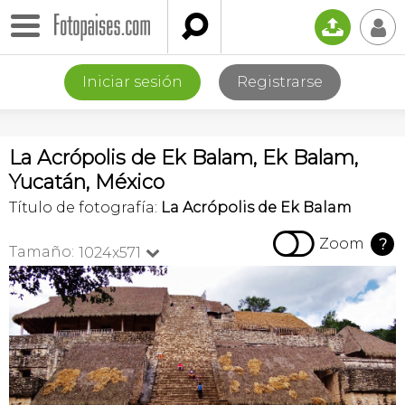

📤
👤
Iniciar sesión
Registrarse
La Acrópolis de Ek Balam, Ek Balam,
Yucatán, México
Título de fotografía:
La Acrópolis de Ek Balam

Zoom
?
Tamaño:
1024x571
