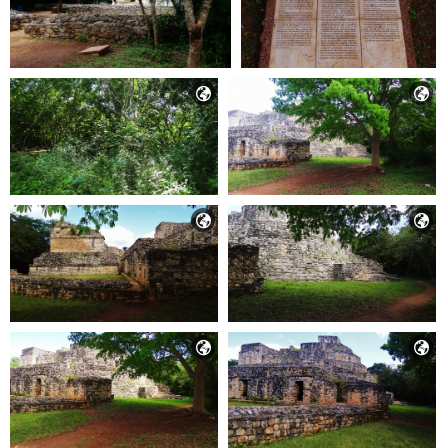





