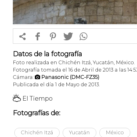


f
1
T
Datos de la fotografía
Foto realizada en Chichén Itzá, Yucatán, México.
Fotografía tomada el 16 de Abril de 2013 a las 14:5
Cámara:
Panasonic (DMC-FZ35)

Publicada el día 1 de Mayo de 2013.
H
El Tiempo
Fotografías de:
Chichén Itzá
Yucatán
México