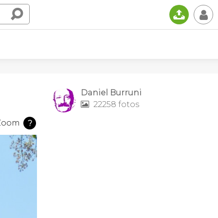
📤
👤
Daniel Burruni
22258 fotos

Zoom
?