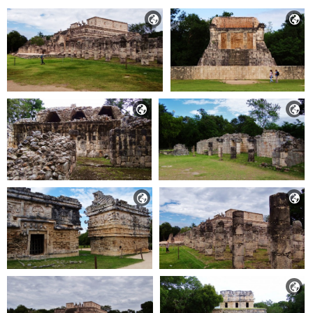






