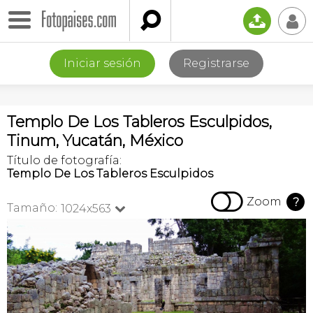

📤
👤
Iniciar sesión
Registrarse
Templo De Los Tableros Esculpidos,
Tinum, Yucatán, México
Título de fotografía:
Templo De Los Tableros Esculpidos

Zoom
?
Tamaño:
1024x563
