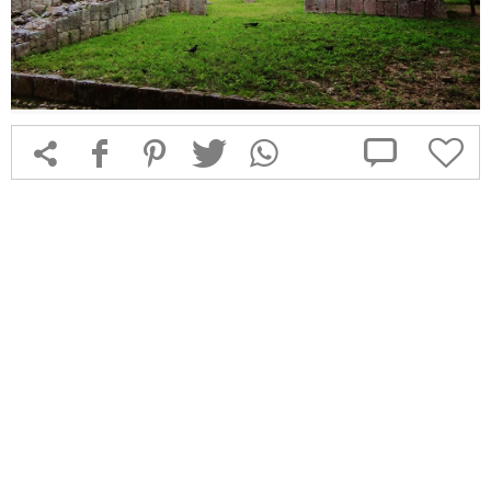



f
1
T