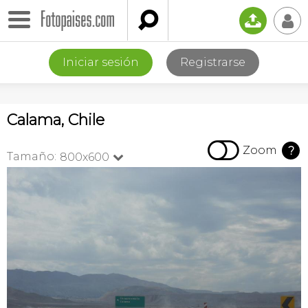

📤
👤
Iniciar sesión
Registrarse
Calama, Chile

Zoom
?
Tamaño:
800x600
