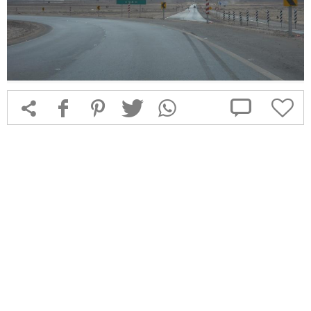



f
1
T