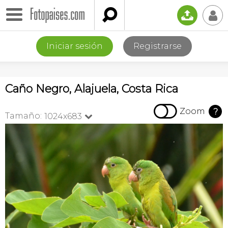

📤
👤
Iniciar sesión
Registrarse
Caño Negro, Alajuela, Costa Rica

Zoom
?
Tamaño:
1024x683
