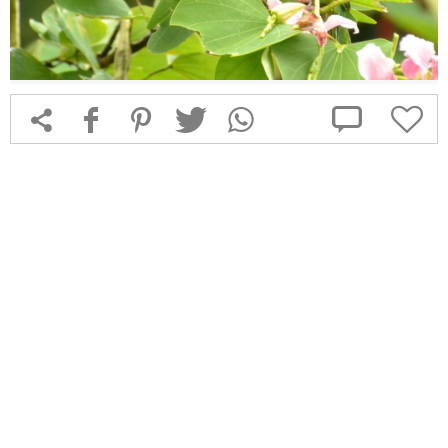



f
1
T