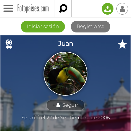

📤
👤
Iniciar sesión
Registrarse
🏉
★
Juan
+
Seguir
👤
Se unió el 22 de Septiembre de 2006