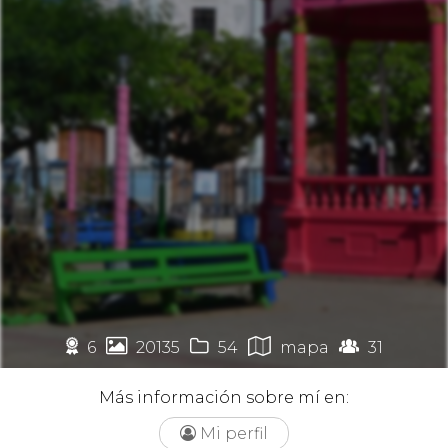
🏉




6
20135
54
mapa
31
Más información sobre mí en:
Mi perfil
