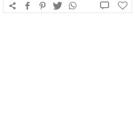



f
1
T