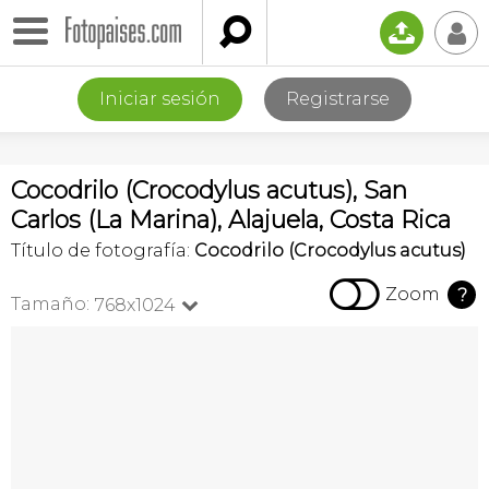

📤
👤
Iniciar sesión
Registrarse
Cocodrilo (Crocodylus acutus), San
Carlos (La Marina), Alajuela, Costa Rica
Título de fotografía:
Cocodrilo (Crocodylus acutus)

Zoom
?
Tamaño:
768x1024
