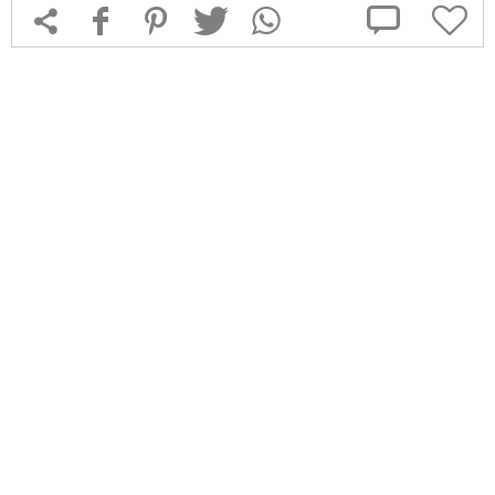



f
1
T