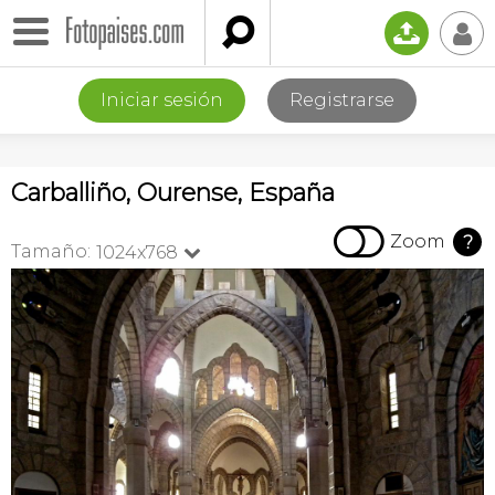

📤
👤
Iniciar sesión
Registrarse
Carballiño, Ourense, España

Zoom
?
Tamaño:
1024x768
