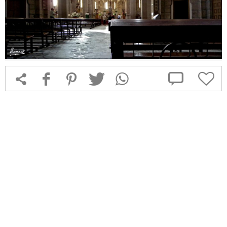



f
1
T